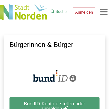
Zum Hauptinhalt springen
Suche
Anmelden
M
Bürgerinnen & Bürger
BundID-Konto erstellen oder
anmelden