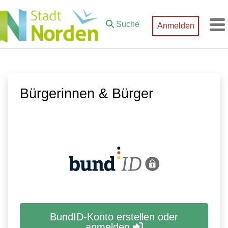
Zum Hauptinhalt springen
Suche
Anmelden
M
Bürgerinnen & Bürger
BundID-Konto erstellen oder
anmelden